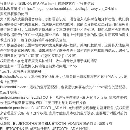
收集场景： 该SDK会在“APP后台运行或静默状态下”收集信息
隐私政策链接：https://niugamecenter.nubia.com/policy/privacy-zh_CN.html
麦克风权限的使用
为了提供高质量的语音服务，例如语音识别、语音输入或实时音频分析功能，我们的
应用需要访问您的麦克风。当您使用这些功能时，您的语音将被发送到我们的服务器
进行语音识别，以帮助您更快地输入文本或进行其他相关处理。我们承诺不会将您的
语音数据用于任何广告或其他商业用途。所有上传到服务器的数据均采用高级加密技
术进行保护，确保数据传输和存储的安全性。
您可以在设备的设置中随时关闭麦克风的访问权限。关闭此权限后，应用将无法使用
任何需要麦克风的功能。如果您希望了解更多关于如何管理这些权限的信息，您可以
访问设备的“设置”->“应用”->“[您的应用名]”->“权限”。
权限用途：在您开启麦克风按钮时，收集语音数据用于实时通话
数据去向：语音数据仅传输给当前游戏内用户/div>
1.蓝牙开发有两个主要的API：
BuletoothAdapter：本地蓝牙的适配器，也就是说当前应用程序所运行的Android设
备上的蓝牙
BuletoothDevice：远程的蓝牙适配器，也就是说你要连接的Android设备的适配器。
2.蓝牙权限：
android.permission.BLUETOOTH : 允许程序连接到已配对的蓝牙设备, 请求连接/接
收连接/传输数据需要改权限, 主要用于对配对后进行操作
android.permission.BLUETOOTH_ADMIN : 允许程序发现和配对蓝牙设备, 该权限用
来管理蓝牙设备, 有了这个权限, 应用才能使用本机的蓝牙设备, 主要用于对配对前的
操作;
优先级 : BLUETOOTH权限是BLUETOOTH_ADMIN权限的前提, 如果没有
BLUETOOTH权限, 就不能使用BLUETOOTH_ADMIN权限;