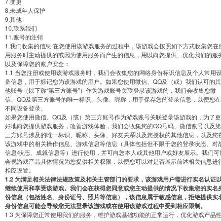
7.变更
8.未成年人保护
9.其他
10.联系我们
11.账号的注销
1.我们收集的信息 在您使用该游戏服务的过程中，该游戏会按照如下方式收集您在
用服务时主动提供的或因为使用服务而产生的信息，用以向您提供、优化我们的服
以及保障您的账户安全：
1.1 当您注册或使用该游戏服务时，我们会收集您的网络身份标识信息及个人常用
备信息，用于标记您为该游戏的用户。如果您使用微信、QQ及（或）我们认可的其
他账号（以下称“第三方账号”）作为游戏账号关联登录该游戏的，我们会收集您微
信、QQ及第三方账号的唯一标识、头像、昵称，用于保存您的登录信息，以便您在
不同设备登录。
如果您使用微信、QQ及（或）第三方账号作为游戏账号关联登录该游戏的，为了更
好地向您提供游戏服务，改善游戏体验，我们会收集您的QQ号码、微信账号以及第
三方账号涉及的唯一标识、昵称、头像、好友关系以及您授权的其他信息，以及您
该游戏中的相关操作信息、游戏信息等信息（具体包括但不限于您的登录状态、对
信息/状态、成就信息等）进行使用，并可向您本人或其他用户或好友展示。我们可
会视游戏产品具体情况为您提供相关权限，以便您可以对是否展示前述相关信息进
相应设置。
1.2 为满足相关法律法规政策及相关主管部门的要求，该游戏用户需进行实名认证
继续使用和享受该游戏。我们会在获得您同意或您主动提供的情况下收集您的实名
份信息（包括姓名、身份证号、照片等信息），该信息属于敏感信息，拒绝提供实
身份信息可能会导致您无法登录该游戏或在使用该游戏过程中受到相应限制。
1.3 为保障您正常使用我们的服务，维护游戏基础功能的正常运行，优化游戏产品