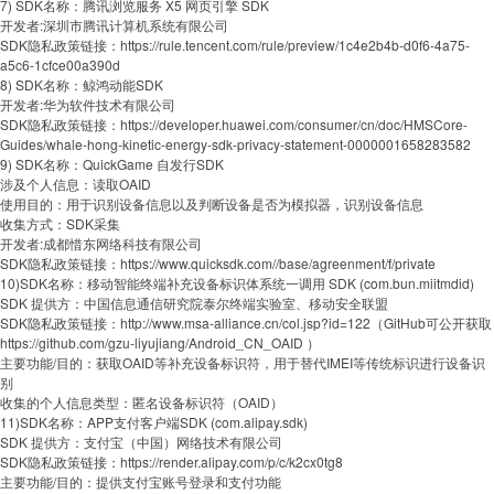
7) SDK名称：腾讯浏览服务 X5 网页引擎 SDK
开发者:深圳市腾讯计算机系统有限公司
SDK隐私政策链接：https://rule.tencent.com/rule/preview/1c4e2b4b-d0f6-4a75-
a5c6-1cfce00a390d
8) SDK名称：鲸鸿动能SDK
开发者:华为软件技术有限公司
SDK隐私政策链接：https://developer.huawei.com/consumer/cn/doc/HMSCore-
Guides/whale-hong-kinetic-energy-sdk-privacy-statement-0000001658283582
9) SDK名称：QuickGame 自发行SDK
涉及个人信息：读取OAID
使用目的：用于识别设备信息以及判断设备是否为模拟器，识别设备信息
收集方式：SDK采集
开发者:成都惜东网络科技有限公司
SDK隐私政策链接：https://www.quicksdk.com//base/agreenment/f/private
10)SDK名称：移动智能终端补充设备标识体系统一调用 SDK (com.bun.miitmdid)
SDK 提供方：中国信息通信研究院泰尔终端实验室、移动安全联盟‌
SDK隐私政策链接：http://www.msa-alliance.cn/col.jsp?id=122（GitHub可公开获取
https://github.com/gzu-liyujiang/Android_CN_OAID ）
主要功能/目的：获取OAID等补充设备标识符，用于替代IMEI等传统标识进行设备识
别
收集的个人信息类型：匿名设备标识符（OAID）
11)SDK名称：APP支付客户端SDK (com.alipay.sdk)
SDK 提供方：支付宝（中国）网络技术有限公司‌
SDK隐私政策链接：https://render.alipay.com/p/c/k2cx0tg8
主要功能/目的：提供支付宝账号登录和支付功能