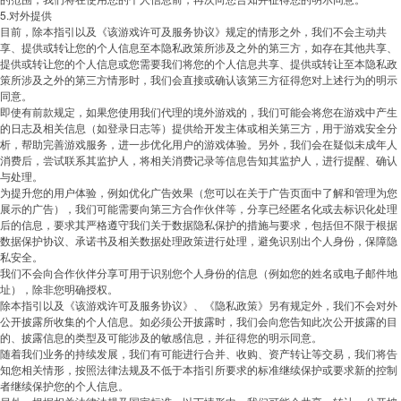
5.对外提供
目前，除本指引以及《该游戏许可及服务协议》规定的情形之外，我们不会主动共
享、提供或转让您的个人信息至本隐私政策所涉及之外的第三方，如存在其他共享、
提供或转让您的个人信息或您需要我们将您的个人信息共享、提供或转让至本隐私政
策所涉及之外的第三方情形时，我们会直接或确认该第三方征得您对上述行为的明示
同意。
即使有前款规定，如果您使用我们代理的境外游戏的，我们可能会将您在游戏中产生
的日志及相关信息（如登录日志等）提供给开发主体或相关第三方，用于游戏安全分
析，帮助完善游戏服务，进一步优化用户的游戏体验。另外，我们会在疑似未成年人
消费后，尝试联系其监护人，将相关消费记录等信息告知其监护人，进行提醒、确认
与处理。
为提升您的用户体验，例如优化广告效果（您可以在关于广告页面中了解和管理为您
展示的广告），我们可能需要向第三方合作伙伴等，分享已经匿名化或去标识化处理
后的信息，要求其严格遵守我们关于数据隐私保护的措施与要求，包括但不限于根据
数据保护协议、承诺书及相关数据处理政策进行处理，避免识别出个人身份，保障隐
私安全。
我们不会向合作伙伴分享可用于识别您个人身份的信息（例如您的姓名或电子邮件地
址），除非您明确授权。
除本指引以及《该游戏许可及服务协议》、《隐私政策》另有规定外，我们不会对外
公开披露所收集的个人信息。如必须公开披露时，我们会向您告知此次公开披露的目
的、披露信息的类型及可能涉及的敏感信息，并征得您的明示同意。
随着我们业务的持续发展，我们有可能进行合并、收购、资产转让等交易，我们将告
知您相关情形，按照法律法规及不低于本指引所要求的标准继续保护或要求新的控制
者继续保护您的个人信息。