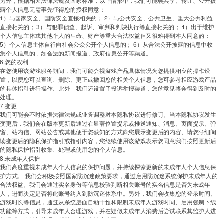
另外，根据相关法律法规及国家标准，以下情形中，我们可能会共享、转让、公开披
露个人信息无需事先征得您的授权同意：
1）与国家安全、国防安全直接相关的； 2）与公共安全、公共卫生、重大公共利益
直接相关的； 3）与犯罪侦查、起诉、审判和判决执行等直接相关的； 4）出于维护
个人信息主体或其他个人的生命、财产等重大合法权益但又很难得到本人同意的；
5）个人信息主体自行向社会公众公开个人信息的； 6）从合法公开披露的信息中收
集个人信息的，如合法的新闻报道、政府信息公开等渠道。
6.您的权利
在您使用该游戏服务期间，我们可能会视游戏产品具体情况为您提供相应的操作设
置，以便您可以查询、删除、更正或撤回您的相关个人信息，您可参考相应游戏产品
的具体指引进行操作。此外，我们还设置了投诉举报渠道，您的意见将会得到及时的
处理。
7.变更
我们可能会不时依据法律法规或业务调整对本隐私协议进行修订。当本隐私协议发生
变更后，我们会在版本更新后通过在显著位置提示或推送通知、消息、页面提示、弹
窗、站内信、网站公告或其他便于您获知的方式向您展示变更后的内容。请您仔细阅
读变更后的隐私保护指引或指引内容，您继续使用该游戏表示您同意我们按照更新后
的隐私保护指引收集、处理或使用您的个人信息。
8.未成年人保护
我们高度重视未成年人个人信息的保护问题，并持续探索更新的未成年人个人信息保
护方式。 我们会积极按照国家防沉迷政策要求，通过启用防沉迷系统保护未成年人的
合法权益。我们会通过实名身份等信息校验判断相关账号的实名信息是否为未成年
人，进而决定是否将此账号纳入到防沉迷体系中。另外，我们会收集您的登录时间、
游戏时长等信息，通过从系统层面自动干预和限制未成年人游戏时间、启用强制下线
功能等方式，引导未成年人合理游戏，并在疑似未成年人消费后尝试联系其监护人进