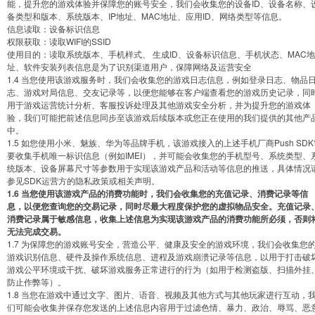
能，提升您的游戏体验并保障您的账号安全，我们会收集您的设备ID、设备名称、
备类型和版本、系统版本、IP地址、MAC地址、应用ID、网络类型等信息。
信息读取：设备标识信息
权限获取：读取WIFI的SSID
使用目的：读取系统版本、手机样式、 生成ID、设备标识信息、手机状态、MAC地
址、软件安装列表信息是为了识别渠道用户，保障网络及运营安全
1.4 当您使用该游戏服务时，我们会收集您的游戏日志信息，例如登录日志、物品
志、游戏对局信息、交友记录等，以便您能够在客户端查看您的游戏历史记录，同
用于游戏运营统计分析、客服投诉处理及其他游戏安全分析，并为提升您的游戏体
验，我们可能把前述信息同步至该游戏后续版本或您正在使用的我们提供的其他产
中。
1.5 如您使用小米、魅族、华为等品牌手机，该游戏接入的上述手机厂商Push SDK
要收集手机唯一标识信息（例如IMEI），并可能会收集您的手机型号、系统类型、
统版本、设备屏幕尺寸等参数用于实现该游戏产品和活动等信息的推送，具体情况
参见SDK运营方的隐私政策或相关声明。
1.6 当您使用该游戏产品的消费功能时，我们会收集您的充值记录、消费记录等信
息，以便您查询您的交易记录，同时尽最大程度保护您的虚拟物品安全。充值记录
消费记录属于敏感信息，收集上述信息为实现该游戏产品的消费功能所必须，否则
无法完成交易。
1.7 为保障您的游戏账号安全，营造公平、健康及安全的游戏环境，我们会收集您
游戏识别信息、硬件及操作系统信息、进程及游戏崩溃记录等信息，以用于打击破
游戏公平环境或干扰、破坏游戏服务正常进行的行为（如用于检测盗版、扫描外挂
防止作弊等）。
1.8 当您在游戏中通过文字、图片、语音、视频及其他方式与其他玩家进行互动，
们可能会收集并保存您发送的上述信息内容用于过滤色情、暴力、政治、辱骂、恶