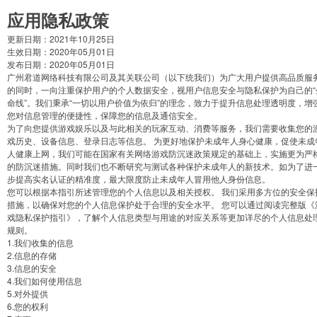
应用隐私政策
更新日期：2021年10月25日
生效日期：2020年05月01日
发布日期：2020年05月01日
广州君道网络科技有限公司及其关联公司（以下统我们）为广大用户提供高品质服
的同时，一向注重保护用户的个人数据安全，视用户信息安全与隐私保护为自己的“
命线”。我们秉承“一切以用户价值为依归”的理念，致力于提升信息处理透明度，增
您对信息管理的便捷性，保障您的信息及通信安全。
为了向您提供游戏娱乐以及与此相关的玩家互动、消费等服务，我们需要收集您的
戏历史、设备信息、登录日志等信息。 为更好地保护未成年人身心健康，促使未成
人健康上网，我们可能在国家有关网络游戏防沉迷政策规定的基础上，实施更为严
的防沉迷措施。同时我们也不断研究与测试各种保护未成年人的新技术。如为了进
步提高实名认证的精准度，最大限度防止未成年人冒用他人身份信息。
您可以根据本指引所述管理您的个人信息以及相关授权。 我们采用多方位的安全保
措施，以确保对您的个人信息保护处于合理的安全水平。 您可以通过阅读完整版《
戏隐私保护指引》，了解个人信息类型与用途的对应关系等更加详尽的个人信息处
规则。
1.我们收集的信息
2.信息的存储
3.信息的安全
4.我们如何使用信息
5.对外提供
6.您的权利