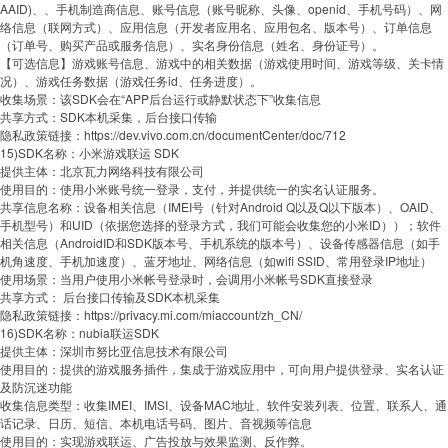
AAID)、、手机制造商信息、账号信息（账号昵称、头像、openid、手机号码）、网
络信息（联网方式）、应用信息（开发者应用名、应用包名、版本号）、订单信息
（订单号、购买产品或服务信息）、实名身份信息（姓名、身份证号）。
【可选信息】游戏账号信息、游戏中的相关数据（游戏使用时间、游戏等级、关卡情
况）、游戏任务数据（游戏任务id、任务进度）。
收集场景：该SDK会在“APP后台运行或静默状态下”收集信息
共享方式：SDK本机采集，后台接口传输
隐私政策链接：https://dev.vivo.com.cn/documentCenter/doc/712
15)SDK名称：小米游戏联运 SDK
提供主体：北京瓦力网络科技有限公司
使用目的：使用小米账号统一登录，支付，并提供统一的实名认证服务。
共享信息名称：设备相关信息（IMEI号（针对Android Q以及Q以下版本）、OAID、
手机型号）和UID（依据您选择的登录方式，我们可能会收集您的小米ID））；软件
相关信息（AndroidID和SDK版本号、手机系统的版本号）、设备传感器信息（如手
机角速度、手机加速度）、蓝牙地址、网络信息（如wifi SSID、常用登录IP地址）
使用场景：当用户使用小米帐号登录时，会调用小米帐号SDK直接登录
共享方式： 后台接口传输及SDK本机采集
隐私政策链接：https://privacy.mi.com/miaccount/zh_CN/
16)SDK名称：nubia联运SDK
提供主体：深圳市努比亚信息技术有限公司
使用目的：提供的游戏服务插件，集成于游戏应用中，可向用户提供登录、实名认证
及防沉迷功能
收集信息类型：收集IMEI、IMSI、设备MAC地址、软件安装列表、位置、联系人、通
话记录、日历、短信、本机电话号码、图片、音视频等信息
使用目的：实现游戏联运、广告投放与效果监测、反作弊。