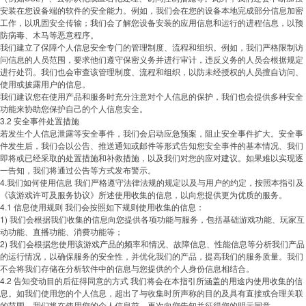
安装在您设备端的软件的安全能力。例如，我们会在您的设备本地完成部分信息加密
工作，以巩固安全传输；我们会了解您设备安装的应用信息和运行的进程信息，以预
防病毒、木马等恶意程序。
我们建立了保障个人信息安全专门的管理制度、流程和组织。例如，我们严格限制访
问信息的人员范围，要求他们遵守保密义务并进行审计，违反义务的人员会根据规定
进行处罚。我们也会审查该管理制度、流程和组织，以防未经授权的人员擅自访问、
使用或披露用户的信息。
我们建议您在使用产品和服务时充分注意对个人信息的保护，我们也会提供多种安全
功能来协助您保护自己的个人信息安全。
3.2 安全事件处置措施
若发生个人信息泄露等安全事件，我们会启动应急预案，阻止安全事件扩大。安全事
件发生后，我们会以公告、推送通知或邮件等形式告知您安全事件的基本情况、我们
即将或已经采取的处置措施和补救措施，以及我们对您的应对建议。如果难以实现逐
一告知，我们将通过公告等方式发布警示。
4.我们如何使用信息 我们严格遵守法律法规的规定以及与用户的约定，按照本指引及
《该游戏许可及服务协议》所述使用收集的信息，以向您提供更为优质的服务。
4.1 信息使用规则 我们会按照如下规则使用收集的信息：
1) 我们会根据我们收集的信息向您提供各项功能与服务，包括基础游戏功能、玩家互
动功能、直播功能、消费功能等；
2) 我们会根据您使用该游戏产品的频率和情况、故障信息、性能信息等分析我们产品
的运行情况，以确保服务的安全性，并优化我们的产品，提高我们的服务质量。我们
不会将我们存储在分析软件中的信息与您提供的个人身份信息相结合。
4.2 告知变动目的后征得同意的方式 我们将会在本指引所涵盖的用途内使用收集的信
息。如我们使用您的个人信息，超出了与收集时所声称的目的及具有直接或合理关联
的范围，我们将在使用您的个人信息前，再次向您告知并征得您的明示同意。