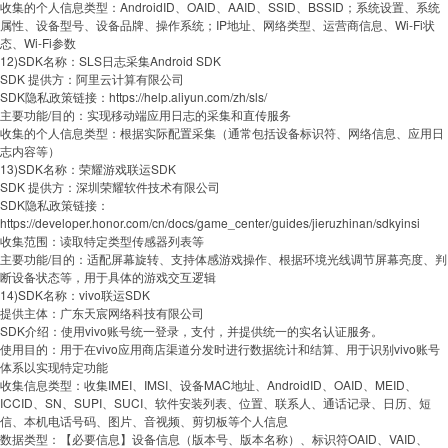
收集的个人信息类型：AndroidID、OAID、AAID、SSID、BSSID；系统设置、系统
属性、设备型号、设备品牌、操作系统；IP地址、网络类型、运营商信息、Wi-Fi状
态、Wi-Fi参数
12)SDK名称：SLS日志采集Android SDK
SDK 提供方：阿里云计算有限公司
SDK隐私政策链接：https://help.aliyun.com/zh/sls/
主要功能/目的：实现移动端应用日志的采集和直传服务
收集的个人信息类型：根据实际配置采集（通常包括设备标识符、网络信息、应用日
志内容等）
13)SDK名称：荣耀游戏联运SDK
SDK 提供方：深圳荣耀软件技术有限公司
SDK隐私政策链接：
https://developer.honor.com/cn/docs/game_center/guides/jieruzhinan/sdkyinsi
收集范围：读取特定类型传感器列表等
主要功能/目的：适配屏幕旋转、支持体感游戏操作、根据环境光线调节屏幕亮度、判
断设备状态等，用于具体的游戏交互逻辑
14)SDK名称：vivo联运SDK
提供主体：广东天宸网络科技有限公司
SDK介绍：使用vivo账号统一登录，支付，并提供统一的实名认证服务。
使用目的：用于在vivo应用商店渠道分发时进行数据统计和结算、用于识别vivo账号
体系以实现特定功能
收集信息类型：收集IMEI、IMSI、设备MAC地址、AndroidID、OAID、MEID、
ICCID、SN、SUPI、SUCI、软件安装列表、位置、联系人、通话记录、日历、短
信、本机电话号码、图片、音视频、剪切板等个人信息
数据类型：【必要信息】设备信息（版本号、版本名称）、标识符OAID、VAID、