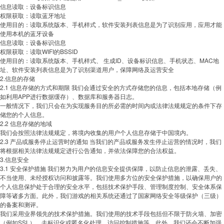
信息读取：设备标识信息
权限获取：读取蓝牙地址
使用目的：读取系统版本、手机样式，软件安装列表信息是为了识别应用，应用才能
使用本机的蓝牙设备
信息读取：设备标识信息
权限获取：读取WIFI的BSSID
使用目的：读取系统版本、手机样式、 生成ID、设备标识信息、手机状态、MAC地
址、软件安装列表信息是为了识别渠道用户，保障网络及运营安全
2.信息的存储
2.1 信息存储的方式和期限 我们会通过安全的方式存储您的信息，包括本地存储（例
如利用APP进行数据缓存）、数据库和服务器日志。
一般情况下，我们只会在为实现服务目的所必需的时间内或法律法规规定的条件下存
储您的个人信息。
2.2 信息存储的地域
我们会按照法律法规规定，将境内收集的用户个人信息存储于中国境内。
2.3 产品或服务停止运营时的通知 当我们的产品或服务发生停止运营的情况时，我们
将根据相关法律法规规定进行公告通知，并依法保障您的合法权益。
3.信息安全
3.1 安全保护措施 我们努力为用户的信息安全提供保障，以防止信息的泄露、丢失、
不当使用、未经授权访问和披露等。我们使用多方位的安全保护措施，以确保用户的
个人信息保护处于合理的安全水平，包括技术保护手段、管理制度控制、安全体系保
障等诸多方面。此外，我们游戏的相关系统还通过了国家网络安全等级保护（三级）
的备案和测评。
我们采用业界领先的技术保护措施。我们使用的技术手段包括但不限于防火墙、加密
（例如SSL）、去标识化或匿名化处理、访问控制措施等。此外，我们还会不断加强