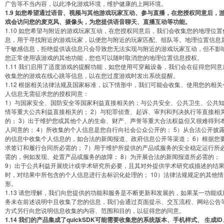
广告等不当内容，以此净化游戏环境，维护健康的上网环境。
1.9 如您希望通过语音、视频与其他游戏玩家互动、参与直播，在您授权同意后，
戏会访问您的麦克风、摄像头，为您提供语音聊天、直播互动等功能。
1.10 如您希望与附近的游戏玩家互动，在您授权同意后，我们会收集您的地理位置
息，用于寻找附近的游戏玩家，以便您与附近的玩家匹配、组队等。地理位置信息
于敏感信息，拒绝提供该信息只会导致您无法实现与附近的游戏玩家互动，但不影
您正常使用该游戏的其他功能，您也可以随时取消您的地理位置信息授权。
1.11 我们启用了适度游戏的提醒功能，如您使用可穿戴设备，我们会在征得您同意
收集您的游戏在线心跳等信息，以在您过度游戏时发出系统提醒。
1.12 根据相关法律法规及国家标准，以下情形中，我们可能会收集、使用您的相关
人信息无需征求您的授权同意：
1）与国家安全、国防安全等国家利益直接相关的；与公共安全、公共卫生、公共
情等重大公共利益直接相关的； 2）与犯罪侦查、起诉、审判和判决执行等直接相
的； 3）出于维护您或其他个人的生命、财产、声誉等重大合法权益但又很难得到
人同意的； 4）所收集的个人信息是您自行向社会公众公开的； 5）从合法公开披
的信息中收集个人信息的，如合法的新闻报道、政府信息公开等渠道； 6）根据您
求签订和履行合同所必需的； 7）用于维护所提供的产品或服务的安全稳定运行所
需的，例如发现、处置产品或服务的故障； 8）为开展合法的新闻报道所必需的；
9）出于公共利益开展统计或学术研究所必要，且其对外提供学术研究或描述的结
时，对结果中所包含的个人信息进行去标识化处理的； 10）法律法规规定的其他情
形。
1.13 请您理解，我们向您提供的功能和服务是不断更新和发展的，如果某一功能或
务未在前述说明中且收集了您的信息，我们会通过页面提示、交互流程、网站公告
方式另行向您说明信息收集的内容、范围和目的，以征得您的同意。
1.14 我们的产品集成了quickSDK可能需要收集您的系统版本、手机样式、 生成ID