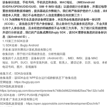
设备标识信息、手机号码、手机状态和身份、MAC地址、（IMEI/android
ID/IDFA/OPENUDID/GUID、SIM 卡 IMSI 信息）以提供统计分析服务，并通过地
置校准报表数据准确性，提供基础反作弊能力。我们将严格保护您的个人信息，未
得您本人同意，我们不会将您的个人信息泄露给任何的第三方！
1.15 为保障账号安全及提供设备绑定服务，本应用会收集您的设备唯一标识符
（ICCID）。该信息仅用于用户身份验证、防止欺诈行为及服务状态同步，不会关
任何个人身份信息，且未经您的明确授权不会与第三方共享。 为了统计应用崩溃情
并进行分析改进，我们的产品集成腾讯Bugly SDK，该SDK需要收集您的设备标识
息（如Android ID）。
1.15第三方SDK目录
1) SDK名称：Bugly Android
开发者:深圳市腾讯计算机系统有限公司
收集目的：用于统计应用崩溃信息、分析性能问题
收集的个人信息类型：设备标识符（Android ID），IMEI、IMSI、设备 MAC
地址、SUPI、SUCI、软件安装列表、位置、联系人、通话记录、日历、短信、本
电话号码、图片、音视频等
收集方式：SDK自动采集
收集场景：该SDK会在“APP后台运行或静默状态下”收集信息
官网链接：https://bugly.qq.com
SDK隐私政策链接：
https://privacy.qq.com/document/preview/fc748b3d96224fdb825ea79e132c1a56
2) SDK名称：OPPO PUSH客户端SDK
开发者:广东欢太科技有限公司
SDK隐私政策链接：https://open.oppomobile.com/new/developmentDoc/info?